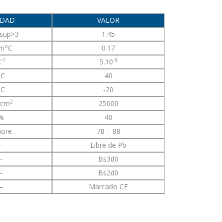
IDAD
VALOR
sup>3
1.45
o
m
C
0.17
-1
-6
K
5.10
o
C
40
o
C
-20
2
/cm
25000
%
40
hore
78 – 88
–
Libre de Pb
–
Bs3d0
–
Bs2d0
–
Marcado CE