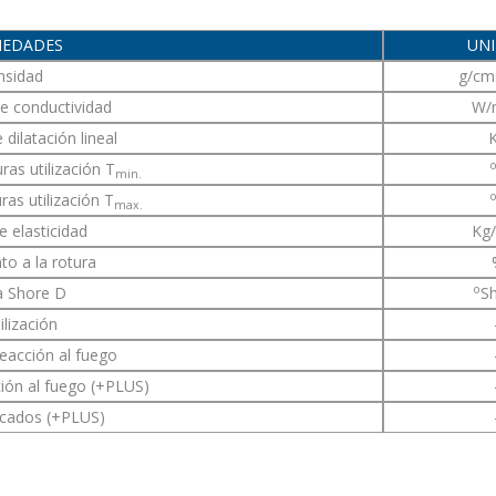
IEDADES
UN
nsidad
g/cm
de conductividad
W/
 dilatación lineal
as utilización T
min.
as utilización T
max.
 elasticidad
Kg
to a la rotura
o
a Shore D
S
ilización
reacción al fuego
ción al fuego (+PLUS)
ficados (+PLUS)