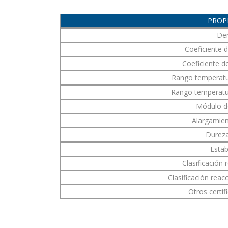
PROP
De
Coeficiente 
Coeficiente de
Rango temperatur
Rango temperatur
Módulo de
Alargamien
Durez
Estab
Clasificación 
Clasificación reac
Otros certi