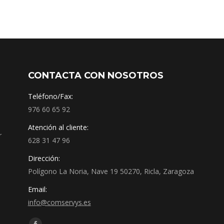
CONTACTA CON NOSOTROS
Teléfono/Fax:
976 60 65 92
Atención al cliente:
r
628 31 47 96
Dirección:
Polígono La Noria, Nave 19 50270, Ricla, Zaragoza
Email:
info@comservys.es
Encuéntranos en: